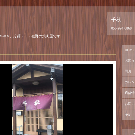
千秋
055-994-0868
きやき、冷麺・・・裾野の焼肉屋です
HOME
お知ら
写真
カレン
店舗情
お問い
予約
2