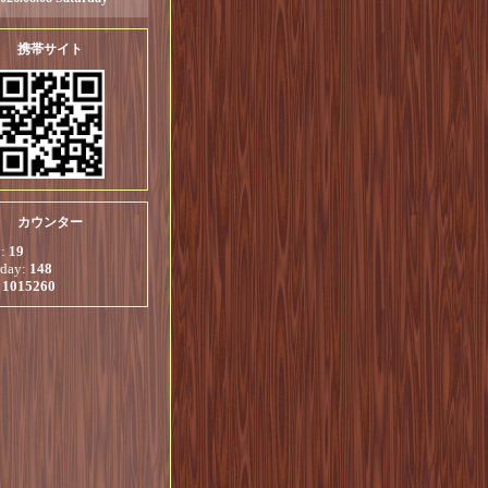
携帯サイト
カウンター
y:
19
rday:
148
:
1015260